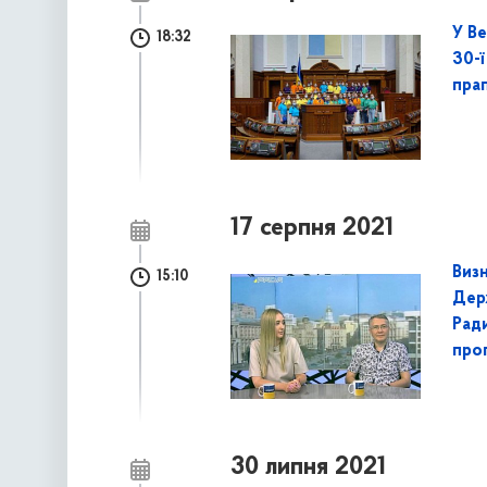
У Ве
18:32
30-ї
пра
17 серпня 2021
Виз
15:10
Дер
Ради
про
30 липня 2021