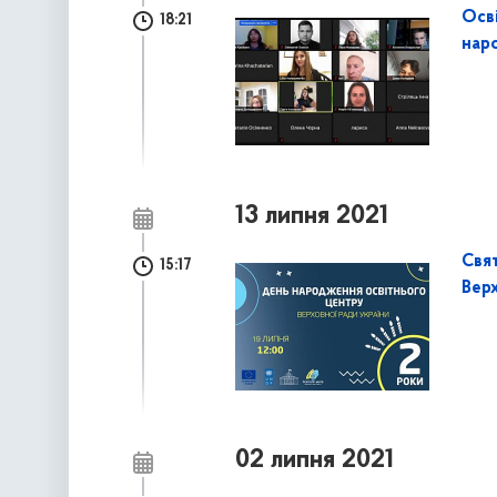
Осві
18:21
нар
13 липня 2021
Свя
15:17
Верх
02 липня 2021