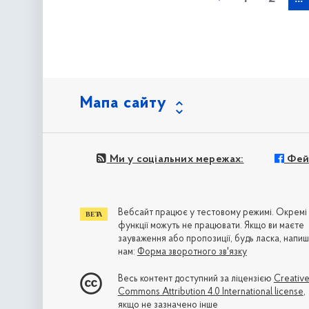
Мапа сайту
Ми у соціальних мережах:
Фей
Вебсайт працює у тестовому режимі. Окремі
функції можуть не працювати. Якщо ви маєте
зауваження або пропозиції, будь ласка, напиш
нам:
Форма зворотного зв'язку
Весь контент доступний за ліцензією
Creativ
Commons Attribution 4.0 International license
,
якщо не зазначено інше