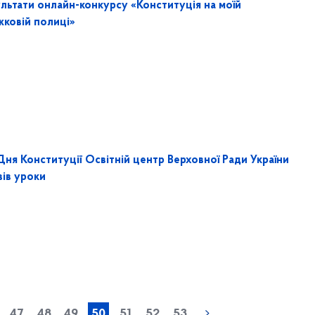
ультати онлайн-конкурсу «Конституція на моїй
жковій полиці»
Дня Конституції Освітній центр Верховної Ради України
вів уроки
« попередня
47
48
49
50
51
52
53