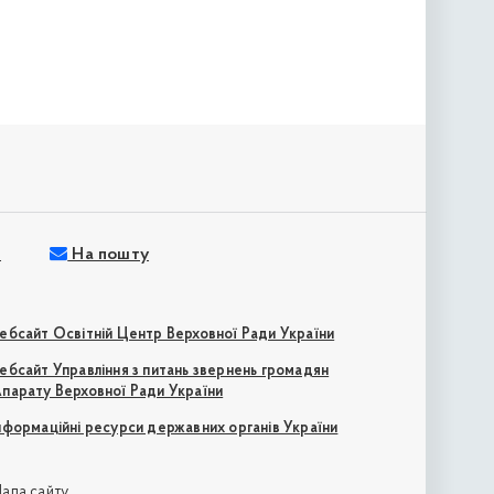
м
На пошту
ебсайт Освітній Центр Верховної Ради України
ебсайт Управління з питань звернень громадян
парату Верховної Ради України
нформаційні ресурси державних органів України
апа сайту