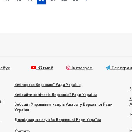
сбук
Ютьюб
Інстаграм
Телегра
Вебпортал Верховної Ради України
В
Вебсайти комітетів Верховної Ради України
В
іть
Вебсайт Управління кадрів Апарату Верховної Ради
А
України
І
e
Дослідницька служба Верховної Ради України
Контакти
М