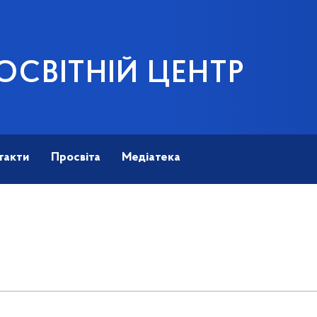
ОСВІТНІЙ ЦЕНТР
такти
Просвіта
Медіатека