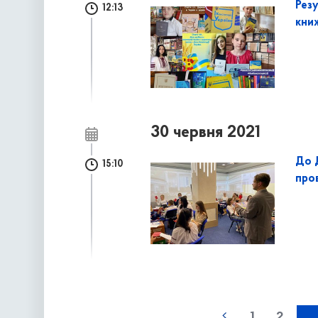
Рез
12:13
кни
30 червня 2021
До 
15:10
про
наступна »
1
2
...