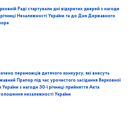
рховній Раді стартували дні відкритих дверей з нагоди
 річниці Незалежності України та до Дня Державного
пора
начено переможців дитячого конкурсу, які внесуть
жавний Прапор під час урочистого засідання Верховної
 України з нагоди 30-ї річниці прийняття Акта
голошення незалежності України