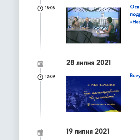
Осві
15:05
под
«Нез
28 липня 2021
Все
12:09
19 липня 2021