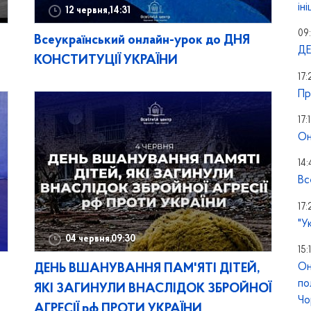
ін
12 червня,14:31
09:
Всеукраїнський онлайн-урок до ДНЯ
ДЕ
КОНСТИТУЦІЇ УКРАЇНИ
17:
Пр
17:
Он
14:
Вс
17
"У
04 червня,09:30
15:
Он
ДЕНЬ ВШАНУВАННЯ ПАМ'ЯТІ ДІТЕЙ,
по
ЯКІ ЗАГИНУЛИ ВНАСЛІДОК ЗБРОЙНОЇ
Чо
АГРЕСІЇ рф ПРОТИ УКРАЇНИ