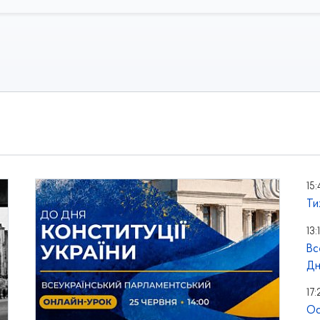
15:
Ти
13:
Вс
Дн
17:
Ос