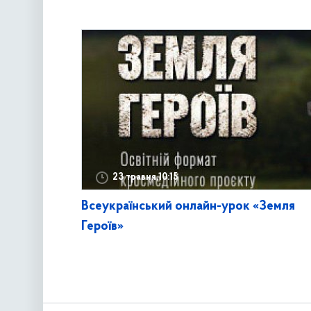
23 травня,10:15
Всеукраїнський онлайн-урок «Земля
Героїв»