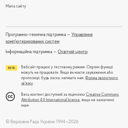
Мапа сайту
Програмно-технічна підтримка —
Управління
комп'ютеризованих систем
Iнформаційна підтримка —
Освітній центр
Вебсайт працює у тестовому режимі. Окремі функції
можуть не працювати. Якщо ви маєте зауваження або
пропозиції, будь ласка, напишіть нам:
Форма зворотного
зв'язку
Весь контент доступний за ліцензією
Creative Commons
Attribution 4.0 International license
, якщо не зазначено
інше
© Верховна Рада України 1994—2026