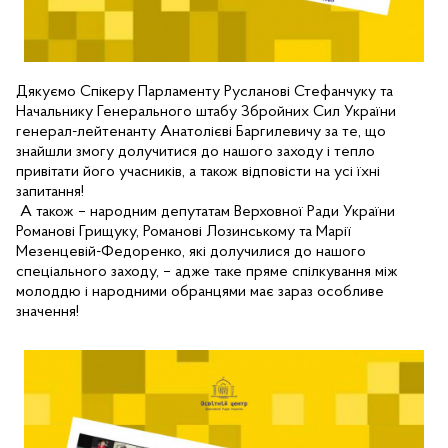
Дякуємо Спікеру Парламенту Русланові Стефанчуку та 
Начальнику Генерального штабу Збройних Сил України 
генерал-лейтенанту Анатолієві Баргилевичу за те, що 
знайшли змогу долучитися до нашого заходу і тепло 
привітати його учасників, а також відповісти на усі їхні 
А також – народним депутатам Верховної Ради України 
Романові Грищуку, Романові Лозинському та Марії 
Мезенцевій-Федоренко, які долучилися до нашого 
спеціального заходу, – адже таке пряме спілкування між 
молоддю і народними обранцями має зараз особливе 
значення! 