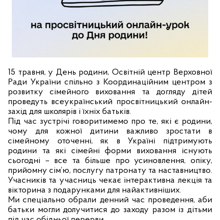
15 травня, у День родини, Освітній центр Верховної
Ради України спільно з Координаційним центром з
розвитку сімейного виховання та догляду дітей
проведуть всеукраїнський просвітницький онлайн-
захід для школярів і їхніх батьків.
Під час зустрічі говоритимемо про те, які є родини,
чому для кожної дитини важливо зростати в
сімейному оточенні, як в Україні підтримують
родини та які сімейні форми виховання існують
сьогодні – все та більше про усиновлення, опіку,
прийомну сім’ю, послугу патронату та наставництво.
Учасників та учасниць чекає інтерактивна лекція та
вікторина з подарунками для найактивніших.
Ми спеціально обрали денний час проведення, аби
батьки могли долучитися до заходу разом із дітьми
під час обідньої перерви.