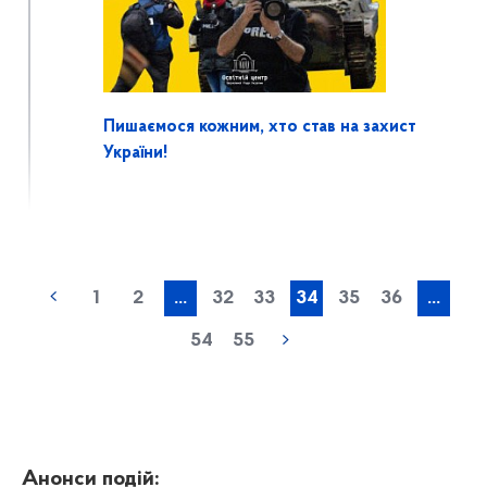
Пишаємося кожним, хто став на захист
України!
1
2
...
32
33
34
35
36
...
54
55
Анонси подій: