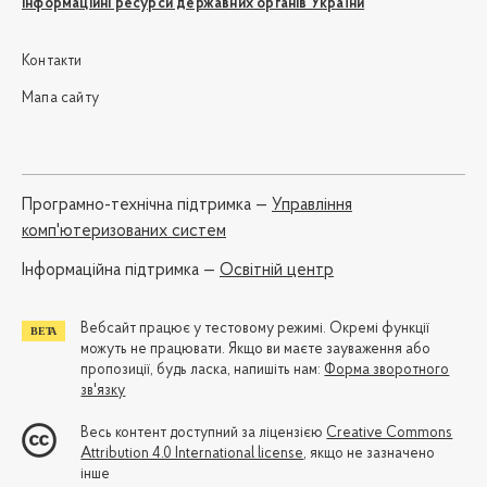
Інформаційні ресурси державних органів України
Контакти
Мапа сайту
Програмно-технічна підтримка —
Управління
комп'ютеризованих систем
Iнформаційна підтримка —
Освітній центр
Вебсайт працює у тестовому режимі. Окремі функції
можуть не працювати. Якщо ви маєте зауваження або
пропозиції, будь ласка, напишіть нам:
Форма зворотного
зв'язку
Весь контент доступний за ліцензією
Creative Commons
Attribution 4.0 International license
, якщо не зазначено
інше