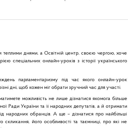
и теплими днями, а Освітній центр, своєю чергою, хоче
рією спеціальних онлайн-уроків з історії українського
ждень парламентаризму під час якого онлайн-урок
ізні дні, щоб кожен міг обрати зручний час для участі.
 матимете можливість не лише дізнатися якомога більше
ої Ради України та її народних депутатів, а й отримати
від народних обранців. А ще – дізнатися про найбільші
о скликання, його особливості та таємниці, про які не