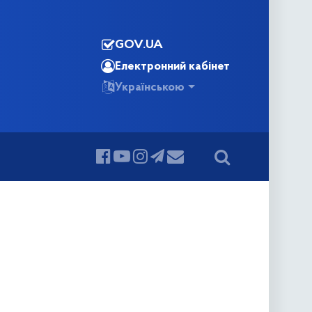
GOV.UA
Електронний кабінет
Українською