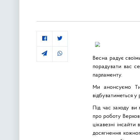
Весна радує своїм
порадувати вас се
парламенту.
Ми анонсуємо Ти
відбуватиметься у р
Під час заходу ви
про роботу Верховн
цікавезні інсайти 
досягнення кожног