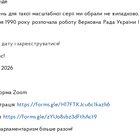
іде.
нь для такої масштабної серії ми обрали не випадково,
ня 1990 року розпочала роботу Верховна Рада України I
 дату
с!
я 2026
форма Zoom
трація:
https://forms.gle/H17FTKJcu6c1kazh6
и:
https://forms.gle/zYUo8sbz3dFthAct9
парламентаризм більше разом!