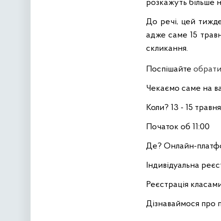
розкажуть більше н
До речі, цей тижде
адже саме 15 трав
скликання.
Поспішайте
обрати
Чекаємо саме на ва
Коли? 13 - 15 травн
Початок об 11:00
Де? Онлайн-плат
Індивідуальна реєс
Реєстрація класам
Дізнаваймося про 