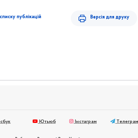
списку публікацій
Версія для друку
сбук
Ютьюб
Інстаграм
Телегра