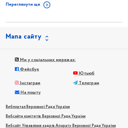
Переглянути ще
Мапа сайту
Ми у соціальних мережах:
Фейсбук
Ютьюб
Інстаграм
Телеграм
На пошту
Вебпортал Верховної Ради України
Вебсайти комітетів Верховної Ради України
Вебсайт Управління кадрів Апарату Верховної Ради України